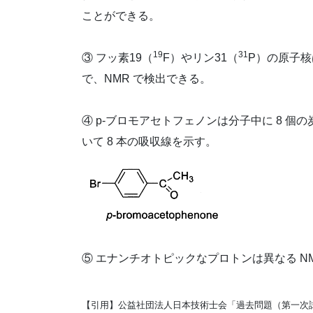
ことができる。
19
31
③ フッ素19（
F）やリン31（
P）の原子
で、NMR で検出できる。
④ p-ブロモアセトフェノンは分子中に 8 個
いて 8 本の吸収線を示す。
⑤ エナンチオトピックなプロトンは異なる N
【引用】公益社団法人日本技術士会「過去問題（第一次