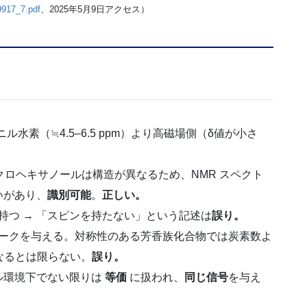
9917_7.pdf
、2025年5月9日アクセス）
ニル水素（≒4.5–6.5 ppm）より高磁場側（δ値が小さ
クロヘキサノールは構造が異なるため、NMR スペクト
いがあり、
識別可能
。
正しい。
2 を持つ → 「スピンを持たない」という記述は
誤り。
じピークを与える。対称性のある芳香族化合物では炭素数よ
なるとは限らない。
誤り。
ル環境下でない限りは
等価
に扱われ、
同じ信号
を与え