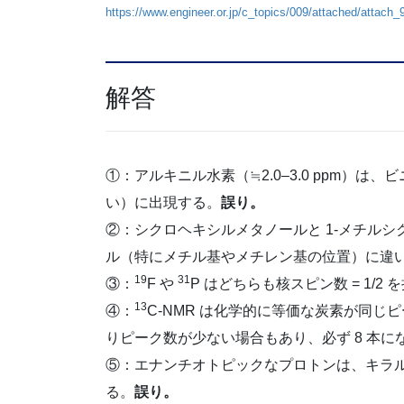
https://www.engineer.or.jp/c_topics/009/attached/attach_
解答
①：アルキニル水素（≒2.0–3.0 ppm）は、ビ
い）に出現する。
誤り。
②：シクロヘキシルメタノールと 1-メチルシ
ル（特にメチル基やメチレン基の位置）に違
19
31
③：
F や
P はどちらも核スピン数 = 1/
13
④：
C-NMR は化学的に等価な炭素が同
りピーク数が少ない場合もあり、必ず 8 本に
⑤：エナンチオトピックなプロトンは、キラ
る。
誤り。