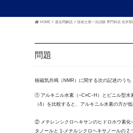
HOME
過去問解説
技術士第一次試験 専門科目 化学部
問題
核磁気共鳴（NMR）に関する次の記述のうち
① アルキニル水素（−C≡C−H）とビニル型水素
（δ）を比較すると、アルキニル水素の方が
② メチレンシクロヘキサンのヒドロホウ素化
タノールと 1-メチルシクロヘキサノールの 2