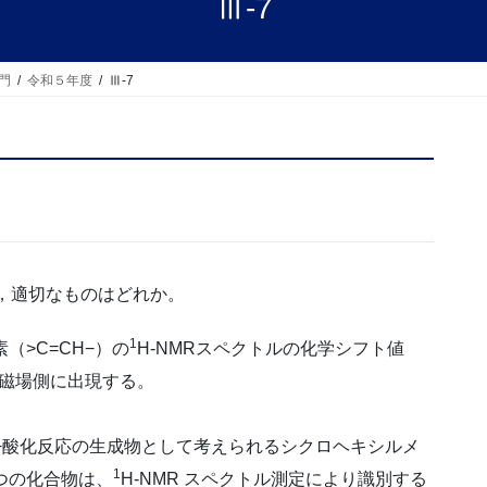
Ⅲ-7
門
令和５年度
Ⅲ-7
，適切なものはどれか。
1
（>C=CH−）の
H-NMRスペクトルの化学シフト値
低磁場側に出現する。
−酸化反応の生成物として考えられるシクロヘキシルメ
1
 つの化合物は、
H-NMR スペクトル測定により識別する