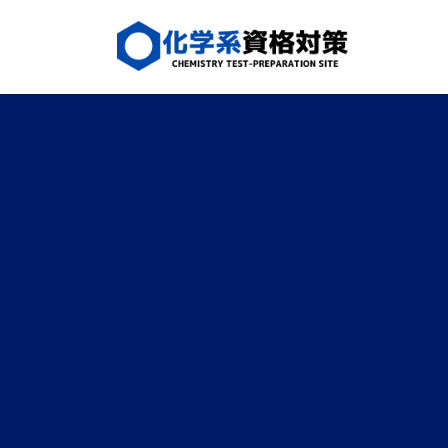
コ
ナ
ン
ビ
テ
ゲ
ン
ー
ツ
シ
へ
ョ
ス
ン
キ
に
ッ
移
プ
動