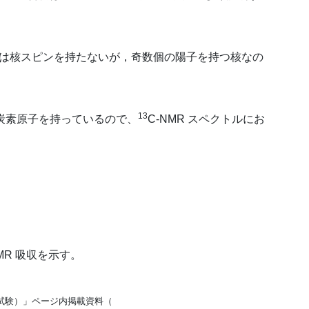
核は核スピンを持たないが，奇数個の陽子を持つ核なの
13
の炭素原子を持っているので、
C-NMR スペクトルにお
MR 吸収を示す。
試験）」ページ内掲載資料（