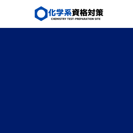
コ
ナ
ン
ビ
テ
ゲ
ン
ー
ツ
シ
へ
ョ
ス
ン
キ
に
ッ
移
プ
動