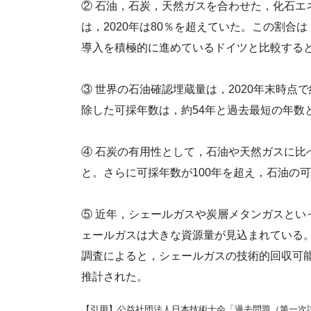
② 石油，石炭，天然ガスを合わせた，化石エ
は，2020年は80％を超えていた。この割
導入を積極的に進めているドイツと比較する
③ 世界の石油確認埋蔵量は，2020年末時点で
除した可採年数は，約54年と過去最短の年数
④ 石炭の有用性として，石油や天然ガスに比
と。さらに可採年数が100年を超え，石油の
⑤ 近年，シェールガスや炭層メタンガスとい
ェールガスは大きな資源量が見込まれている。
調査によると，シェールガスの技術的回収可
推計された。
【引用】公益社団法人日本技術士会「過去問題（第一次