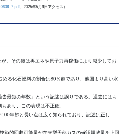
_10606_7.pdf
、2025年5月9日アクセス）
たが、その後は再エネや原子力再稼働により減少してお
に占める化石燃料の割合は80％超であり、他国より高い水
過去最短の年数」という記述は誤りである。過去にはも
期もあり、この表現は不正確。
100年超と長い点は広く知られており、記述は正し
の技術的回収可能量が在来型天然ガスの確認埋蔵量を上回