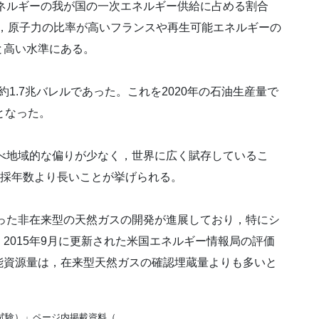
ネルギーの我が国の一次エネルギー供給に占める割合
合は，原子力の比率が高いフランスや再生可能エネルギーの
と高い水準にある。
約1.7兆バレルであった。これを2020年の石油生産量で
となった。
べ地域的な偏りが少なく，世界に広く賦存しているこ
可採年数より長いことが挙げられる。
った非在来型の天然ガスの開発が進展しており，特にシ
2015年9月に更新された米国エネルギー情報局の評価
能資源量は，在来型天然ガスの確認埋蔵量よりも多いと
試験）」ページ内掲載資料（