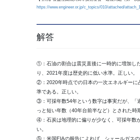
https://www.engineer.or.jp/c_topics/010/attached/attach
解答
①：石油の割合は震災直後に一時的に増加し
り、2021年度は歴史的に低い水準。正しい。
②：2020年時点での日本の一次エネルギー
準である。正しい。
③：可採年数54年という数字は事実だが、「
っと短い年数（40年台前半など）とされた時
④：石炭は地理的に偏りが少なく、可採年数が
い。
⑤：米国EIAの報告によれば、シェールガス