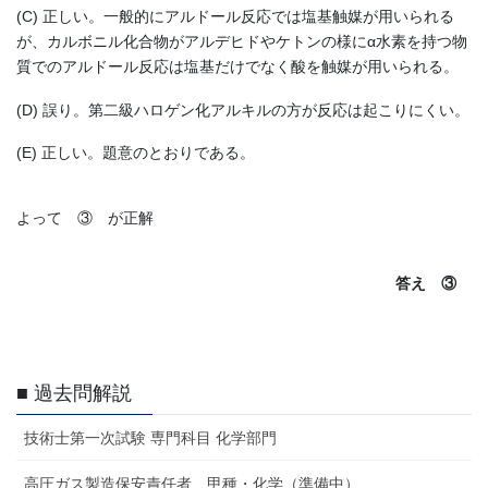
(C) 正しい。一般的にアルドール反応では塩基触媒が用いられる
が、カルボニル化合物がアルデヒドやケトンの様にα水素を持つ物
質でのアルドール反応は塩基だけでなく酸を触媒が用いられる。
(D) 誤り。第二級ハロゲン化アルキルの方が反応は起こりにくい。
(E) 正しい。題意のとおりである。
よって ③ が正解
答え ③
■ 過去問解説
技術士第一次試験 専門科目 化学部門
高圧ガス製造保安責任者 甲種・化学（準備中）