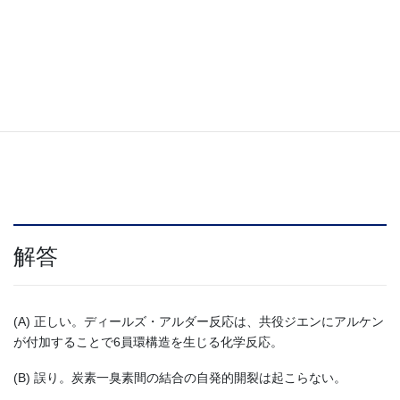
④ C、D
⑤ A、E
【引用】公益社団法人日本技術士会「過去問題（第一次試験）」ページ内掲
載資料（
https://www.engineer.or.jp/c_topics/010/attached/attach_10606_7.pdf
、2025
年5月9日アクセス）
解答
(A) 正しい。ディールズ・アルダー反応は、共役ジエンにアルケン
が付加することで6員環構造を生じる化学反応。
(B) 誤り。炭素一臭素間の結合の自発的開裂は起こらない。