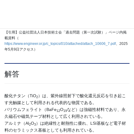
② バリウムフェライト … 永久磁石
③ アルミナ … LSI基板
④ 安定化ジルコニア … 酸素センサー
⑤ チタン酸バリウム … 包丁
【引用】公益社団法人日本技術士会「過去問題（第一次試験）」ページ内掲
載資料（
https://www.engineer.or.jp/c_topics/010/attached/attach_10606_7.pdf
、2025
年5月9日アクセス）
解答
酸化チタン（TiO
）は、紫外線照射下で酸化還元反応を引き起こ
2
す光触媒として利用される代表的な物質である。
バリウムフェライト（BaFe
O
など）は強磁性材料であり、永
12
19
久磁石や磁気テープ材料として広く利用されている。
アルミナ（Al
O
）は絶縁性と耐熱性に優れ、LSI基板など電子材
2
3
料のセラミックス基板としても利用されている。