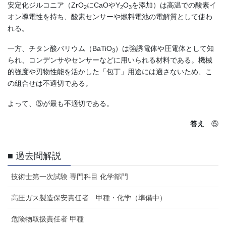
安定化ジルコニア（ZrO
にCaOやY
O
を添加）は高温での酸素イ
2
2
3
オン導電性を持ち、酸素センサーや燃料電池の電解質として使わ
れる。
一方、チタン酸バリウム（BaTiO
）は強誘電体や圧電体として知
3
られ、コンデンサやセンサーなどに用いられる材料である。機械
的強度や刃物性能を活かした「包丁」用途には適さないため、こ
の組合せは不適切である。
よって、⑤が最も不適切である。
答え
⑤
■ 過去問解説
技術士第一次試験 専門科目 化学部門
高圧ガス製造保安責任者 甲種・化学（準備中）
危険物取扱責任者 甲種